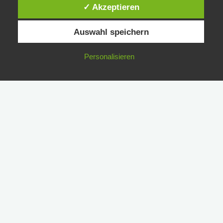
✓ Akzeptieren
Auswahl speichern
Personalisieren
Sie möchten mich
erreichen?
Sie können mir eine Mail schreiben.
info@simon-
schumacher.de
Oder rufen Sie mich an:
0177 1759698