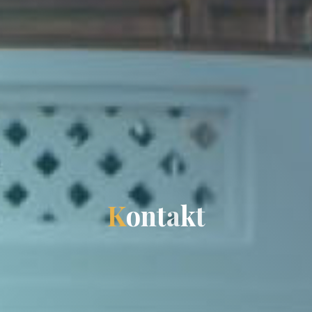
K
o
n
t
a
k
t